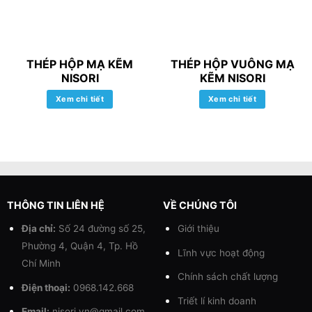
THÉP HỘP MẠ KẼM
THÉP HỘP VUÔNG MẠ
NISORI
KẼM NISORI
Xem chi tiết
Xem chi tiết
THÔNG TIN LIÊN HỆ
VỀ CHÚNG TÔI
Địa chỉ:
Số 24 đường số 25,
Giới thiệu
Phường 4, Quận 4, Tp. Hồ
Lĩnh vực hoạt động
Chí Minh
Chính sách chất lượng
Điện thoại:
0968.142.668
Triết lí kinh doanh
Email:
nisori.vn@gmail.com