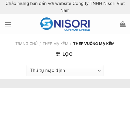
Skip
Chào mừng bạn đến với website Công ty TNHH Nisori Việt
to
Nam
content
TRANG CHỦ
/
THÉP MẠ KẼM
/
THÉP VUÔNG MẠ KẼM
LỌC