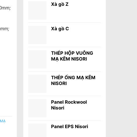
Xà gồ Z
20mm;
0mm;
Xà gồ C
THÉP HỘP VUÔNG
MẠ KẼM NISORI
THÉP ỐNG MẠ KẼM
NISORI
Panel Rockwool
Nisori
 MẠ
Panel EPS Nisori