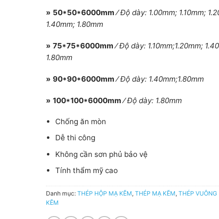
» 50*50*6000mm
⁄
Độ dày: 1.00mm; 1.10mm; 1.
1.40mm; 1.80mm
» 75*75*6000mm
⁄
Độ dày: 1.10mm;1.20mm; 1.4
1.80mm
» 90*90*6000mm
⁄
Độ dày: 1.40mm;1.80mm
» 100*100*6000mm
⁄
Độ dày: 1.80mm
Chống ăn mòn
Dễ thi công
Không cần sơn phủ bảo vệ
Tính thẩm mỹ cao
Danh mục:
THÉP HỘP MẠ KẼM
,
THÉP MẠ KẼM
,
THÉP VUÔNG
KẼM