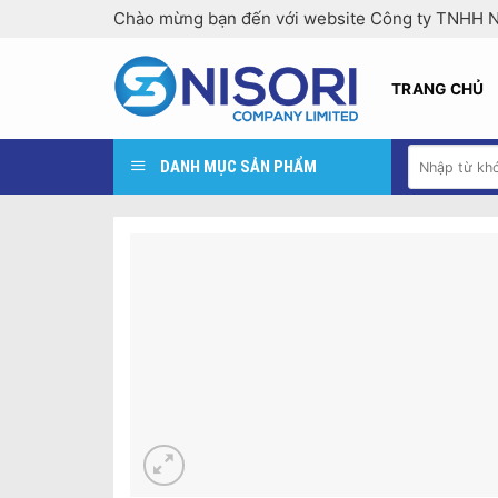
Skip
Chào mừng bạn đến với website Công ty TNHH N
to
content
TRANG CHỦ
Tìm
DANH MỤC SẢN PHẨM
kiếm: