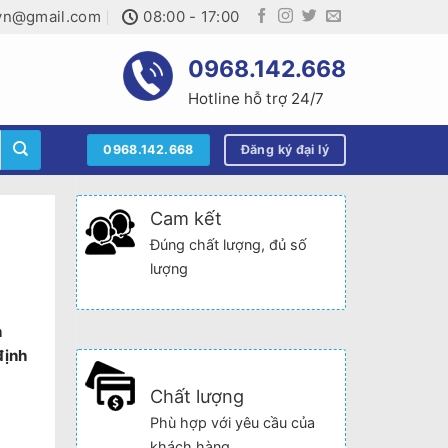
.vn@gmail.com
08:00 - 17:00
0968.142.668
Hotline hỗ trợ 24/7
0968.142.668
Đăng ký đại lý
Cam kết
Đúng chất lượng, đủ số
lượng
n
định
Chất lượng
Phù hợp với yêu cầu của
khách hàng