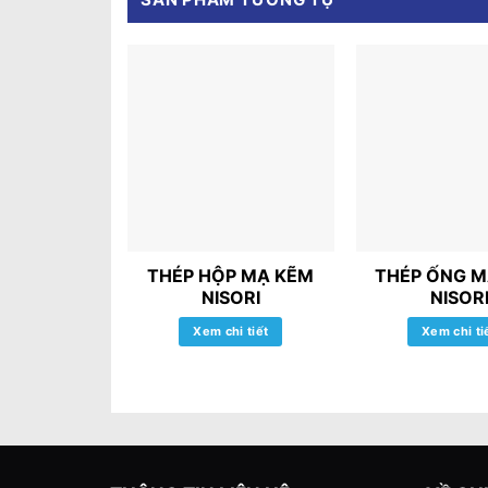
THÉP HỘP MẠ KẼM
THÉP ỐNG M
NISORI
NISOR
Xem chi tiết
Xem chi ti