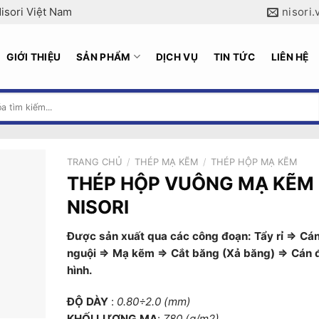
isori Việt Nam
nisori
GIỚI THIỆU
SẢN PHẨM
DỊCH VỤ
TIN TỨC
LIÊN HỆ
TRANG CHỦ
/
THÉP MẠ KẼM
/
THÉP HỘP MẠ KẼM
THÉP HỘP VUÔNG MẠ KẼM
NISORI
Được sản xuất qua các công đoạn: Tẩy rỉ ⇒ Cá
nguội ⇒ Mạ kẽm ⇒ Cắt băng (Xả băng) ⇒ Cán 
hình.
ĐỘ DÀY
:
0.80÷2.0 (mm)
KHỐI LƯỢNG MẠ
:
Z80 (g/m2)