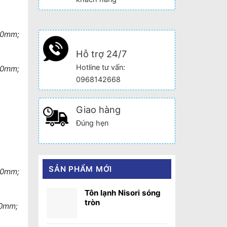
00mm;
Hỗ trợ 24/7
Hotline tư vấn:
00mm;
0968142668
Giao hàng
Đúng hẹn
SẢN PHẨM MỚI
10mm;
Tôn lạnh Nisori sóng
tròn
20mm;