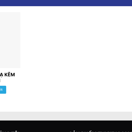
Ạ KẼM
I
ết