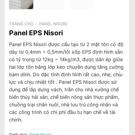
TRANG CHỦ
/
PANEL NISORI
Panel EPS Nisori
Panel EPS Nisori được cấu tạo từ 2 mặt tôn có độ
dày từ 0,4mm ÷ 0,5mm/lõi xốp EPS định hình sẵn
có tỷ trọng từ 12kg ~ 14kg/m3, được dán ép giữa
hai lớp tôn bằng lớp keo chuyên dụng tăng cường
bám dính. Do đặc tính định hình rất cao, nhẹ, chịu
lực và chịu nhiệt tốt . Panel EPS Nisori được sử
dụng để lắp dựng vách, trần cho nhà xưởng chế
biến thủy hải sản, chế biến nông sản thực phẩm,
chuồng trại chăn nuôi, nhà lưu trú công nhân và
các công trình có chi phí đầu tư hạn chế về tài
chính.
Danh mục:
Panel Nisori